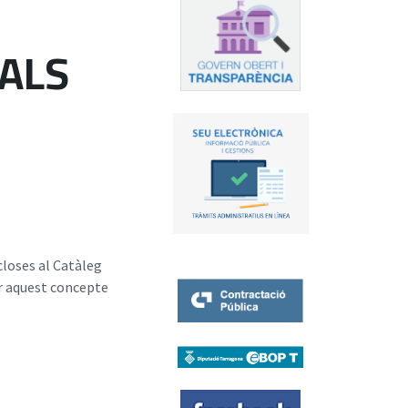
RALS
closes al Catàleg
r aquest concepte