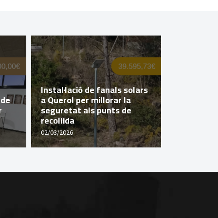
Querol imp
Instal·lació de fanals solars
popular a
 de
a Querol per millorar la
de la Dipu
r
seguretat als punts de
Tarragona 
recollida
Valldosse
02/03/2026
29/04/2026