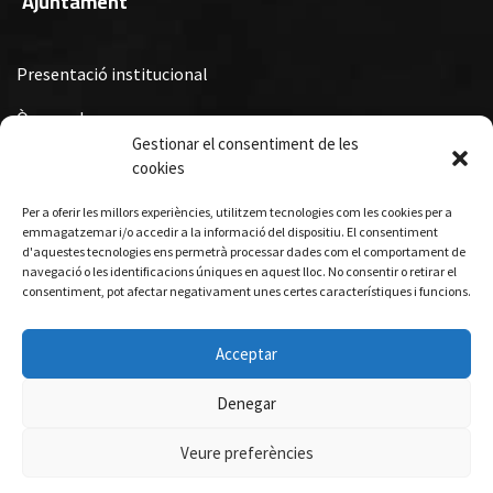
Ajuntament
Presentació institucional
Òrgans de govern
Gestionar el consentiment de les
Ordenances Fiscals, Ordenances i Reglaments i Subvencions i
cookies
Premis Municipals
Per a oferir les millors experiències, utilitzem tecnologies com les cookies per a
Turisme
emmagatzemar i/o accedir a la informació del dispositiu. El consentiment
d'aquestes tecnologies ens permetrà processar dades com el comportament de
navegació o les identificacions úniques en aquest lloc. No consentir o retirar el
consentiment, pot afectar negativament unes certes característiques i funcions.
Allotjament
Gastronomia
Acceptar
Visites guiades
Denegar
Veure preferències
© 2026 Ajuntament de Querol