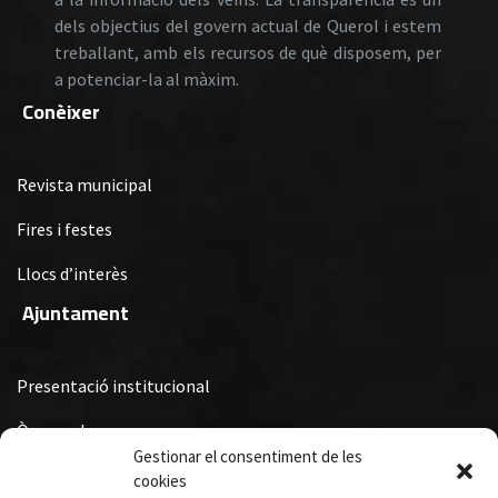
dels objectius del govern actual de Querol i estem
treballant, amb els recursos de què disposem, per
a potenciar-la al màxim.
Conèixer
Revista municipal
Fires i festes
Llocs d’interès
Ajuntament
Presentació institucional
Òrgans de govern
Gestionar el consentiment de les
Ordenances Fiscals, Ordenances i Reglaments i Subvencions i
cookies