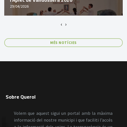
29/04/2026
‹
›
MÉS NOTÍCIES
Sobre Querol
Volem que aquest sigui un portal amb la màxima
informació del nostre municipi i que faciliti l’accés
a la informació dels veïns. La transparència és un