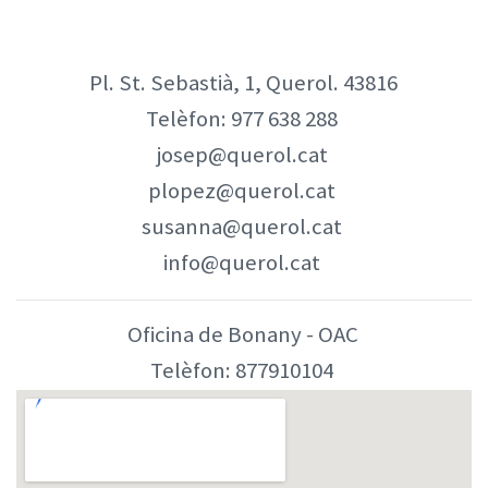
Pl. St. Sebastià, 1, Querol. 43816
Telèfon:
977 638 288
josep@querol.cat
plopez@querol.cat
susanna@querol.cat
info@querol.cat
Oficina de Bonany - OAC
Telèfon:
877910104