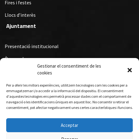
Fires i festes
Llocs d’interès
Ajuntament
Presentació institucional
Òrgans de govern
Gestionar el consentiment de les
Ordenances Fiscals, Ordenances i Reglaments i Subvencions i
cookies
Premis Municipals
Per a oferir les millors experiències, utilitzem tecnologies com les cookies per a
Turisme
emmagatzemar i/o accedir a la informació del dispositiu. El consentiment
d'aquestes tecnologies ens permetrà processar dades com el comportament de
navegació o les identificacions úniques en aquest lloc. No consentir o retirar el
consentiment, pot afectar negativament unes certes característiques i funcions.
Allotjament
Gastronomia
Acceptar
Visites guiades