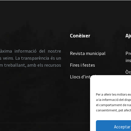
Conèixer
A
àxima informació del nostre
Revista municipal
Pr
ls veïns. La transparència és un
in
em treballant, amb els recursos
Fires i festes
Òr
Llocs d’interès
Or
Or
Per a oferir les millors
Re
a la informació del dis
Su
el comportament de nave
consentiment, pot afect
Mu
Acceptar