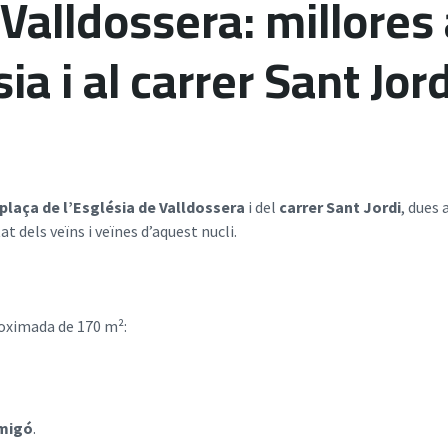
Valldossera: millores 
ia i al carrer Sant Jord
plaça de l’Església de Valldossera
i del
carrer Sant Jordi
, dues
t dels veïns i veïnes d’aquest nucli.
roximada de 170 m²:
rmigó
.