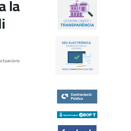
a la
i
 actuacions