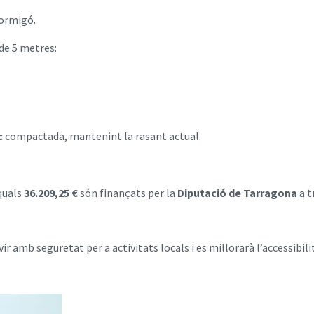
.
formigó.
de 5 metres:
c
compactada, mantenint la rasant actual.
 quals
36.209,25 €
són finançats per la
Diputació de Tarragona
a t
r amb seguretat per a activitats locals i es millorarà l’accessibilit