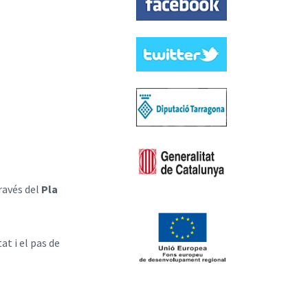
ravés del
Pla
at i el pas de