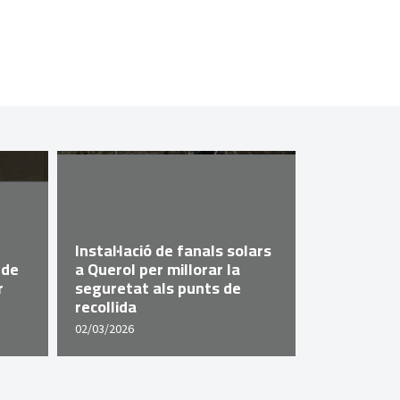
Querol imp
Instal·lació de fanals solars
popular a
 de
a Querol per millorar la
de la Dipu
r
seguretat als punts de
Tarragona 
recollida
Valldosse
02/03/2026
29/04/2026