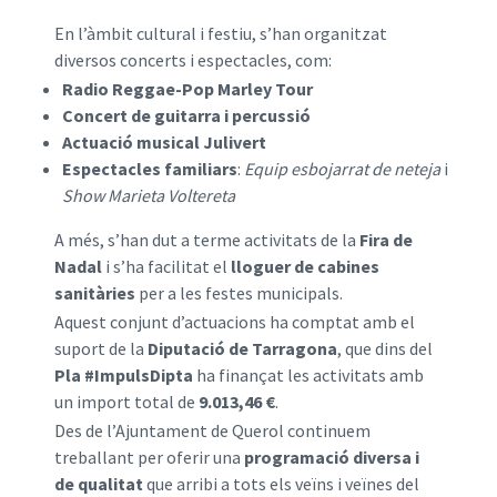
En l’àmbit cultural i festiu, s’han organitzat
diversos concerts i espectacles, com:
Radio Reggae-Pop Marley Tour
Concert de guitarra i percussió
Actuació musical Julivert
Espectacles familiars
:
Equip esbojarrat de neteja
i
Show Marieta Voltereta
A més, s’han dut a terme activitats de la
Fira de
Nadal
i s’ha facilitat el
lloguer de cabines
sanitàries
per a les festes municipals.
Aquest conjunt d’actuacions ha comptat amb el
suport de la
Diputació de Tarragona
, que dins del
Pla #ImpulsDipta
ha finançat les activitats amb
un import total de
9.013,46 €
.
Des de l’Ajuntament de Querol continuem
treballant per oferir una
programació diversa i
de qualitat
que arribi a tots els veïns i veïnes del