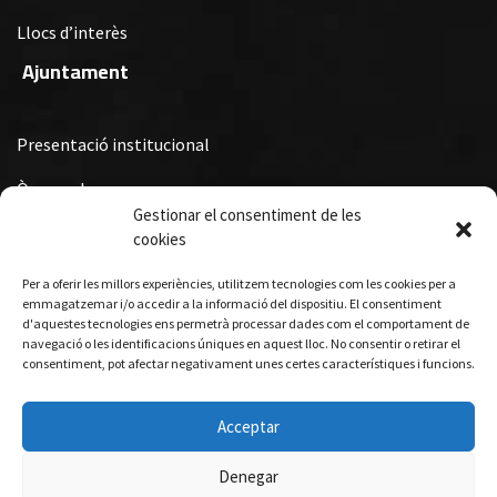
Llocs d’interès
Ajuntament
Presentació institucional
Òrgans de govern
Gestionar el consentiment de les
Ordenances Fiscals, Ordenances i Reglaments i Subvencions i
cookies
Premis Municipals
Per a oferir les millors experiències, utilitzem tecnologies com les cookies per a
Turisme
emmagatzemar i/o accedir a la informació del dispositiu. El consentiment
d'aquestes tecnologies ens permetrà processar dades com el comportament de
navegació o les identificacions úniques en aquest lloc. No consentir o retirar el
consentiment, pot afectar negativament unes certes característiques i funcions.
Allotjament
Gastronomia
Acceptar
Visites guiades
Denegar