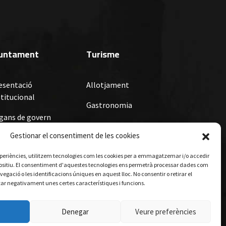
juntament
Turisme
esentació
Allotjament
stitucional
Gastronomia
gans de govern
Visites guiades
Gestionar el consentiment de les cookies
denances Fiscals,
denances i
 experiències, utilitzem tecnologies com les cookies per a emmagatzemar i/o accedir
glaments i
positiu. El consentiment d'aquestes tecnologies ens permetrà processar dades com
bvencions i Premis
gació o les identificacions úniques en aquest lloc. No consentir o retirar el
ar negativament unes certes característiques i funcions.
nicipals
Denegar
Veure preferències
senvolupat per
Epic Solutions S.L.