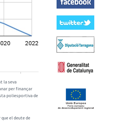
t la seva
anar per finançar
sta poliesportiva de
 que el deute de