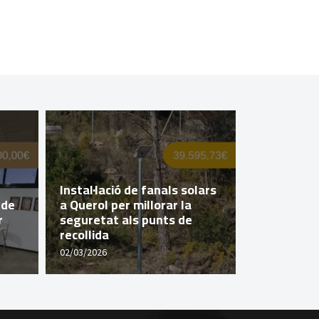
Querol imp
Instal·lació de fanals solars
popular a
 de
a Querol per millorar la
de la Dipu
r
seguretat als punts de
Tarragona 
recollida
Valldosse
02/03/2026
29/04/2026