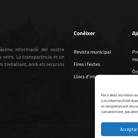
Conèixer
A
àxima informació del nostre
Revista municipal
Pr
ls veïns. La transparència és un
in
em treballant, amb els recursos
Fires i festes
Òr
Llocs d’interès
Or
Or
Per a oferir les millors
Re
a la informació del dis
Su
el comportament de nave
consentiment, pot afect
Mu
Acceptar
De