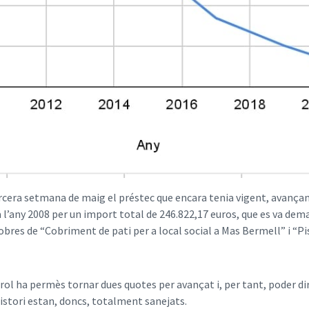
rcera setmana de maig el préstec que encara tenia vigent, avançan
 l’any 2008 per un import total de 246.822,17 euros, que es va dem
res de “Cobriment de pati per a local social a Mas Bermell” i “Pi
l ha permès tornar dues quotes per avançat i, per tant, poder dir
istori estan, doncs, totalment sanejats.