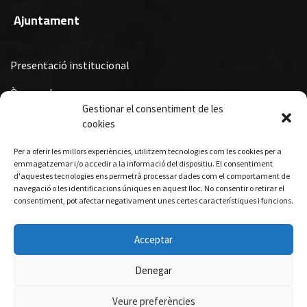
Ajuntament
Presentació institucional
Òrgans de govern
Gestionar el consentiment de les
Ordenances Fiscals, Ordenances i Reglaments i Subvencions i
cookies
Premis Municipals
Per a oferir les millors experiències, utilitzem tecnologies com les cookies per a
Turisme
emmagatzemar i/o accedir a la informació del dispositiu. El consentiment
d'aquestes tecnologies ens permetrà processar dades com el comportament de
navegació o les identificacions úniques en aquest lloc. No consentir o retirar el
consentiment, pot afectar negativament unes certes característiques i funcions.
Allotjament
Gastronomia
Acceptar
Visites guiades
Denegar
Veure preferències