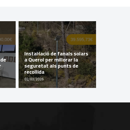
Querol imp
Instal·lació de fanals solars
popular a
 de
a Querol per millorar la
de la Dipu
r
seguretat als punts de
Tarragona 
recollida
Valldosse
02/03/2026
29/04/2026