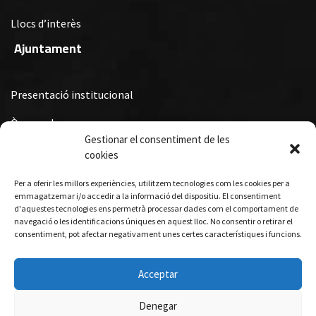
Llocs d’interès
Ajuntament
Presentació institucional
Òrgans de govern
Gestionar el consentiment de les
Ordenances Fiscals, Ordenances i Reglaments i Subvencions i
cookies
Premis Municipals
Per a oferir les millors experiències, utilitzem tecnologies com les cookies per a
Turisme
emmagatzemar i/o accedir a la informació del dispositiu. El consentiment
d'aquestes tecnologies ens permetrà processar dades com el comportament de
navegació o les identificacions úniques en aquest lloc. No consentir o retirar el
consentiment, pot afectar negativament unes certes característiques i funcions.
Allotjament
Gastronomia
Acceptar
Visites guiades
Denegar