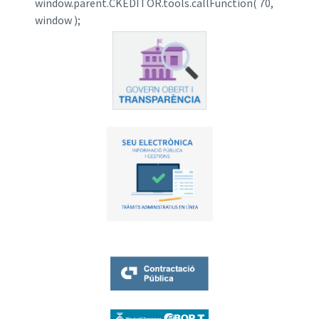
window.parent.CKEDITOR.tools.callFunction( 70,
window );