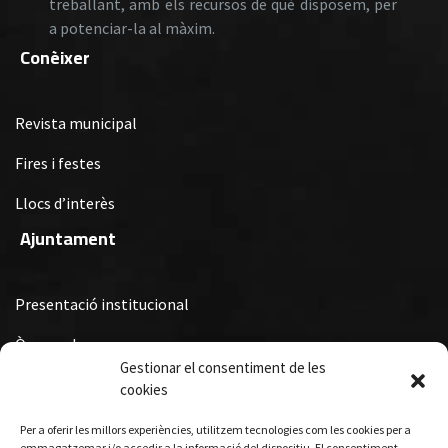
treballant, amb els recursos de què disposem, per
a potenciar-la al màxim.
Conèixer
Revista municipal
Fires i festes
Llocs d’interès
Ajuntament
Presentació institucional
Òrgans de govern
Gestionar el consentiment de les
Ordenances Fiscals, Ordenances i Reglaments i Subvencions i
cookies
Premis Municipals
Per a oferir les millors experiències, utilitzem tecnologies com les cookies per a
Turisme
emmagatzemar i/o accedir a la informació del dispositiu. El consentiment