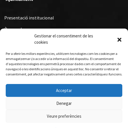
Presentació institucional
Òrgans de govern
Gestionar el consentiment de les
Ordenances Fiscals, Ordenances i Reglaments i Subvencions i
cookies
Premis Municipals
Per a oferir les millors experiències, utilitzem tecnologies com les cookies per a
Turisme
emmagatzemar i/o accedir a la informació del dispositiu. El consentiment
d'aquestes tecnologies ens permetrà processar dades com el comportament de
navegació o les identificacions úniques en aquest lloc. No consentir o retirar el
consentiment, pot afectar negativament unes certes característiques i funcions.
Allotjament
Gastronomia
Acceptar
Visites guiades
Denegar
Veure preferències
© 2026 Ajuntament de Querol
Desenvolupat per
Epic Solutions S.L.