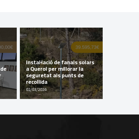
Querol imp
Instal·lació de fanals solars
popular a
 de
a Querol per millorar la
de la Dipu
r
seguretat als punts de
Tarragona 
recollida
Valldosse
02/03/2026
29/04/2026