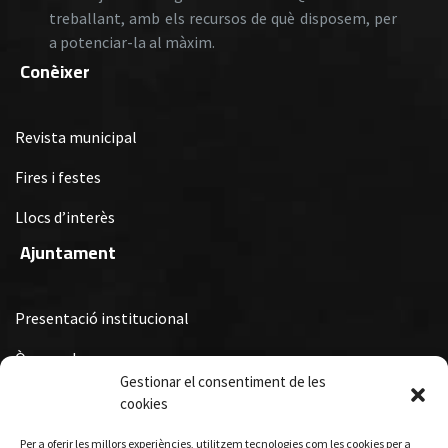
treballant, amb els recursos de què disposem, per
a potenciar-la al màxim.
Conèixer
Revista municipal
Fires i festes
Llocs d’interès
Ajuntament
Presentació institucional
Òrgans de govern
Gestionar el consentiment de les
Ordenances Fiscals, Ordenances i Reglaments i Subvencions i
cookies
Premis Municipals
Per a oferir les millors experiències, utilitzem tecnologies com les cookies per a