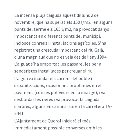
La intensa pluja caiguda aquest dilluns 2 de
novembre, que ha superat els 150 l/m2 i en alguns
punts del terme els 165 l/m2, ha provocat danys
importants en diferents punts del municipi,
inclosos conreus i instal·lacions agrícoles. S’ha
registrat una crescuda important del riu Gaià,
d’una magnitud que no es veia des de l’any 1994.
L’aiguat s’ha emportat les passarel·les per a
senderistes instal·lades per creuar el riu.
L’aigua va inundar els carrers del poble i
urbanitzacions, ocasionant problemes en el
paviment (com es pot veure en la imatge), i va
desbordar les rieres i va provocar la caiguda
d’arbres, alguns en camins i un en la carretera TV-
2441.
L’Ajuntament de Querol iniciarà el més
immediatament possible converses amb les