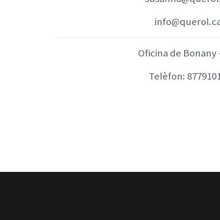
info@querol.c
Oficina de Bonany 
Telèfon:
877910