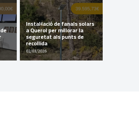
Instal·lació de fanals solars
 de
a Querol per millorar la
Querol imp
r
seguretat als punts de
de transic
recollida
el Pla Imp
02/03/2026
16/02/2026