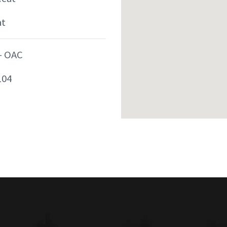
at
- OAC
104