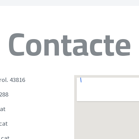
Contacte
rol. 43816
 288
at
cat
.cat