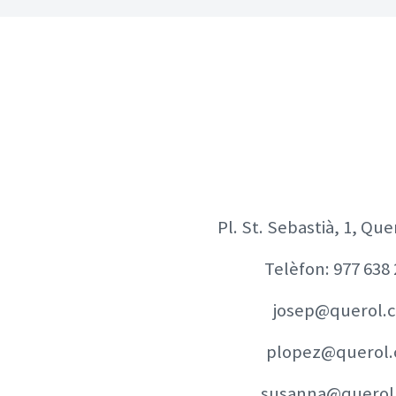
Pl. St. Sebastià, 1, Que
Telèfon:
977 638
josep@querol.c
plopez@querol.
susanna@querol