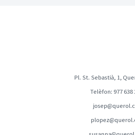
Pl. St. Sebastià, 1, Que
Telèfon:
977 638
josep@querol.c
plopez@querol.
susanna@querol