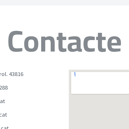
Contacte
rol. 43816
 288
at
cat
.cat