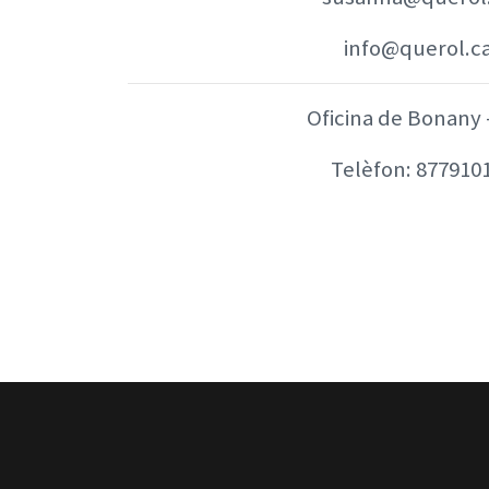
info@querol.c
Oficina de Bonany 
Telèfon:
877910