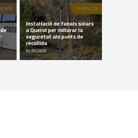
Instal·lació de fanals solars
 de
a Querol per millorar la
Querol imp
r
seguretat als punts de
de transic
recollida
el Pla Imp
02/03/2026
16/02/2026