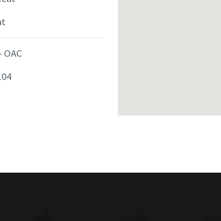
at
- OAC
104