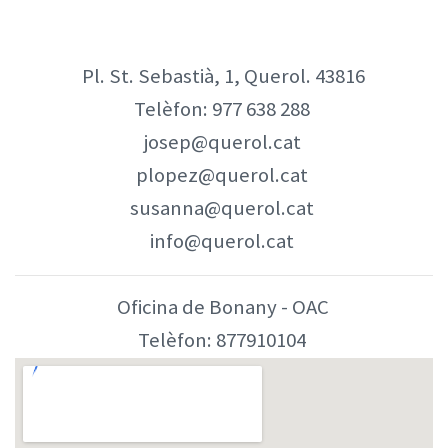
Pl. St. Sebastià, 1, Querol. 43816
Telèfon:
977 638 288
josep@querol.cat
plopez@querol.cat
susanna@querol.cat
info@querol.cat
Oficina de Bonany - OAC
Telèfon:
877910104