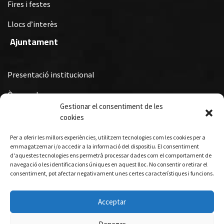
Fires i festes
Llocs d’interès
Ajuntament
Presentació institucional
Òrgans de govern
Gestionar el consentiment de les
Ordenances Fiscals, Ordenances i Reglaments i Subvencions i
cookies
Premis Municipals
Per a oferir les millors experiències, utilitzem tecnologies com les cookies per a
Turisme
emmagatzemar i/o accedir a la informació del dispositiu. El consentiment
d'aquestes tecnologies ens permetrà processar dades com el comportament de
navegació o les identificacions úniques en aquest lloc. No consentir o retirar el
consentiment, pot afectar negativament unes certes característiques i funcions.
Allotjament
Gastronomia
Acceptar
Visites guiades