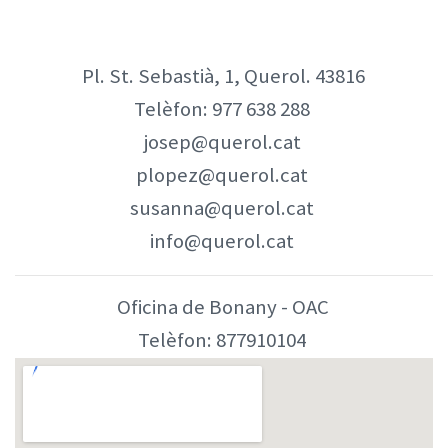
Pl. St. Sebastià, 1, Querol. 43816
Telèfon:
977 638 288
josep@querol.cat
plopez@querol.cat
susanna@querol.cat
info@querol.cat
Oficina de Bonany - OAC
Telèfon:
877910104