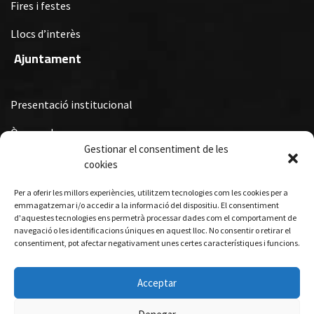
Fires i festes
Llocs d’interès
Ajuntament
Presentació institucional
Òrgans de govern
Gestionar el consentiment de les
Ordenances Fiscals, Ordenances i Reglaments i Subvencions i
cookies
Premis Municipals
Per a oferir les millors experiències, utilitzem tecnologies com les cookies per a
Turisme
emmagatzemar i/o accedir a la informació del dispositiu. El consentiment
d'aquestes tecnologies ens permetrà processar dades com el comportament de
navegació o les identificacions úniques en aquest lloc. No consentir o retirar el
consentiment, pot afectar negativament unes certes característiques i funcions.
Allotjament
Gastronomia
Acceptar
Visites guiades