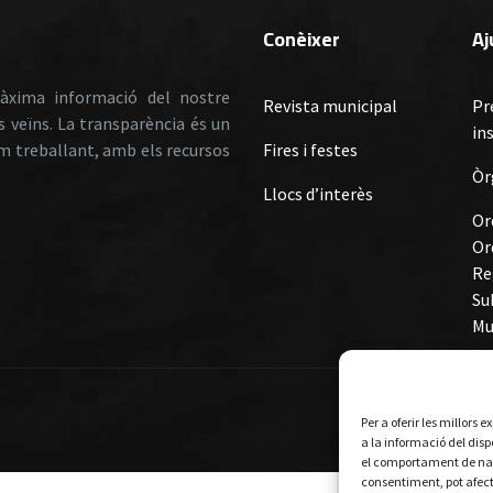
Conèixer
A
àxima informació del nostre
Revista municipal
Pr
ls veïns. La transparència és un
in
em treballant, amb els recursos
Fires i festes
Òr
Llocs d’interès
Or
Or
Re
Su
Mu
De
Per a oferir les millors
a la informació del dis
el comportament de nave
consentiment, pot afect