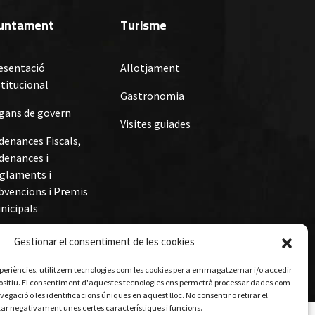
juntament
Turisme
esentació
Allotjament
stitucional
Gastronomia
gans de govern
Visites guiades
denances Fiscals,
denances i
glaments i
bvencions i Premis
nicipals
Gestionar el consentiment de les cookies
senvolupat per
Epic Solutions S.L.
 experiències, utilitzem tecnologies com les cookies per a emmagatzemar i/o accedir
positiu. El consentiment d'aquestes tecnologies ens permetrà processar dades com
gació o les identificacions úniques en aquest lloc. No consentir o retirar el
ar negativament unes certes característiques i funcions.